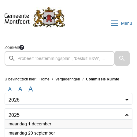
Ga naar de inhoud van deze pagina
Ga naar het zoeken
Ga naar het menu
Menu
Zoeken
U bevindt zich hier:
Home
Vergaderingen
Commissie Ruimte
A
A
A
2026
2025
2025
maandag 1 december
2025
maandag 29 september