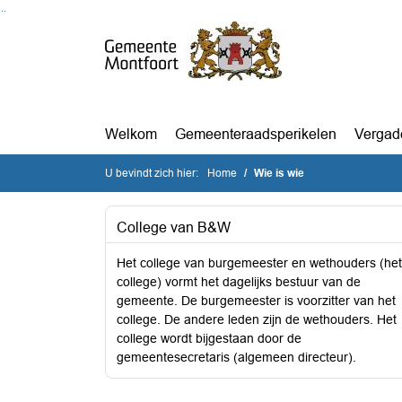
Ga naar de inhoud van deze pagina
Ga naar het zoeken
Ga naar het menu
Welkom
Gemeenteraadsperikelen
Vergad
U bevindt zich hier:
Home
Wie is wie
College van B&W
Het college van burgemeester en wethouders (het
college) vormt het dagelijks bestuur van de
gemeente. De burgemeester is voorzitter van het
college. De andere leden zijn de wethouders. Het
college wordt bijgestaan door de
gemeentesecretaris (algemeen directeur).