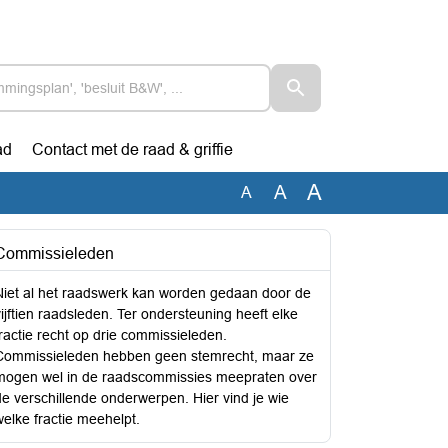
ad
Contact met de raad & griffie
A
A
A
Commissieleden
Niet al het raadswerk kan worden gedaan door de
vijftien raadsleden. Ter ondersteuning heeft elke
fractie recht op drie commissieleden.
Commissieleden hebben geen stemrecht, maar ze
mogen wel in de raadscommissies meepraten over
de verschillende onderwerpen. Hier vind je wie
welke fractie meehelpt.