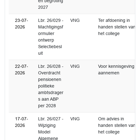
en begroting
2027
23-07-
Lbr. 26/029 -
VNG
Ter afdoening in
2026
Machtigingsf
handen stellen van
ormulier
het college
ontwerp
Selectiebesl
uit
22-07-
Lbr. 26/028 -
VNG
Voor kennisgeving
2026
Overdracht
aannemen
pensioenen
politieke
ambtsdrager
s aan ABP
per 2028
17-07-
Lbr. 26/027 -
VNG
Om advies in
2026
Wijziging
handen stellen van
Model
het college
Algemene