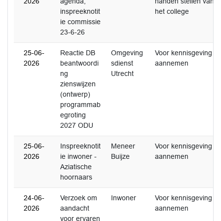
2026
agenda,
handen stellen van
inspreeknotit
het college
ie commissie
23-6-26
25-06-
Reactie DB
Omgeving
Voor kennisgeving
2026
beantwoordi
sdienst
aannemen
ng
Utrecht
zienswijzen
(ontwerp)
programmab
egroting
2027 ODU
25-06-
Inspreeknotit
Meneer
Voor kennisgeving
2026
ie inwoner -
Buijze
aannemen
Aziatische
hoornaars
24-06-
Verzoek om
Inwoner
Voor kennisgeving
2026
aandacht
aannemen
voor ervaren