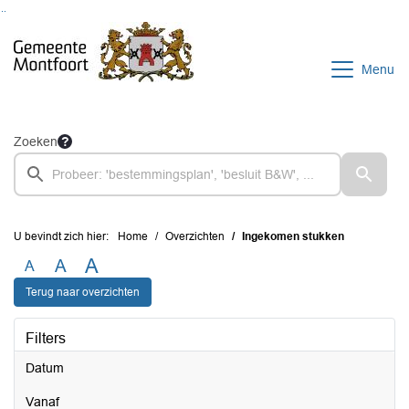
Ga naar de inhoud van deze pagina
Ga naar het zoeken
Ga naar het menu
Menu
Zoeken
U bevindt zich hier:
Home
Overzichten
Ingekomen stukken
A
A
A
Terug naar overzichten
Filters
Datum
vanaf