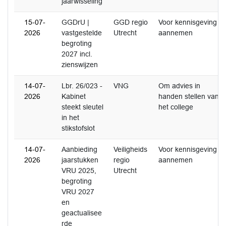
jaarwisseling
15-07-
GGDrU |
GGD regio
Voor kennisgeving
2026
vastgestelde
Utrecht
aannemen
begroting
2027 incl.
zienswijzen
14-07-
Lbr. 26/023 -
VNG
Om advies in
2026
Kabinet
handen stellen van
steekt sleutel
het college
in het
stikstofslot
14-07-
Aanbieding
Veiligheids
Voor kennisgeving
2026
jaarstukken
regio
aannemen
VRU 2025,
Utrecht
begroting
VRU 2027
en
geactualisee
rde