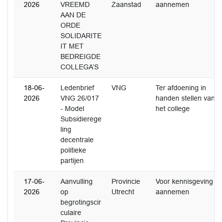
2026
VREEMD
Zaanstad
aannemen
AAN DE
ORDE
SOLIDARITE
IT MET
BEDREIGDE
COLLEGA’S
18-06-
Ledenbrief
VNG
Ter afdoening in
2026
VNG 26/017
handen stellen van
- Model
het college
Subsidierege
ling
decentrale
politieke
partijen
17-06-
Aanvulling
Provincie
Voor kennisgeving
2026
op
Utrecht
aannemen
begrotingscir
culaire