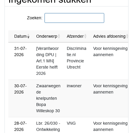
Zoeken:
Datum
Onderwerp
Afzender
Advies afdoening
31-07-
[Verantwoor
Discrimina
Voor kennisgeving
2026
ding DPU |
tie.nl
aannemen
Art.1 MN]
Provincie
Eerste helft
Utrecht
2026
30-07-
Zwaarwegen
inwoner
Voor kennisgeving
2026
de
aannemen
knelpunten
Bopa
Willeskop 30
28-07-
Lbr. 26/030 -
VNG
Voor kennisgeving
2026
Ontwikkeling
aannemen