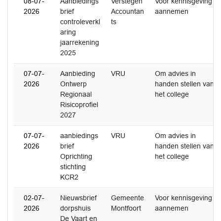
08-07-
Aanbiedings
Verstegen
Voor kennisgeving
2026
brief
Accountan
aannemen
controleverkl
ts
aring
jaarrekening
2025
07-07-
Aanbieding
VRU
Om advies in
2026
Ontwerp
handen stellen van
Regionaal
het college
Risicoprofiel
2027
07-07-
aanbiedings
VRU
Om advies in
2026
brief
handen stellen van
Oprichting
het college
stichting
KCR2
02-07-
Nieuwsbrief
Gemeente
Voor kennisgeving
2026
dorpshuis
Montfoort
aannemen
De Vaart en