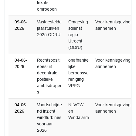
lokale
omroepen
09-06-
Vastgestelde
Omgeving
Voor kennisgeving
2026
jaarstukken
sdienst
aannemen
2025 ODRU
regio
Utrecht
(ODrU)
04-06-
Rechtspositi
onafhanke
Voor kennisgeving
2026
ebesluit
lijke
aannemen
decentrale
beroepsve
politieke
reniging
ambtsdrager
VPPG
s
04-06-
Voortschrijde
NLVOW
Voor kennisgeving
2026
nd inzicht
en
aannemen
windturbines
Windalarm
voorjaar
2026