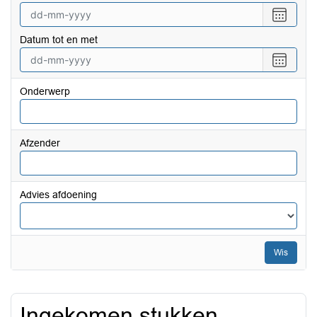
Selecte
een
Datum tot en met
datum
vanaf
Selecte
een
datum
Onderwerp
tot
en
met
Afzender
Advies afdoening
Wis
Ingekomen stukken