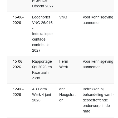
Provincie
Utrecht 2027
16-06-
Ledenbrief
VNG
Voor kennisgeving
2026
VNG 26/016
aannemen
-
Indexatieper
centage
contributie
2027
15-06-
Rapportage
Ferm
Voor kennisgeving
2026
Q1 2026 en
Werk
aannemen
Kwartaal in
Zicht
12-06-
AB Ferm
dhr.
Betrekken bij
2026
Werk 4 juni
Hoogstrat
behandeling van het
2026
en
desbetreffende
onderwerp in de
raad