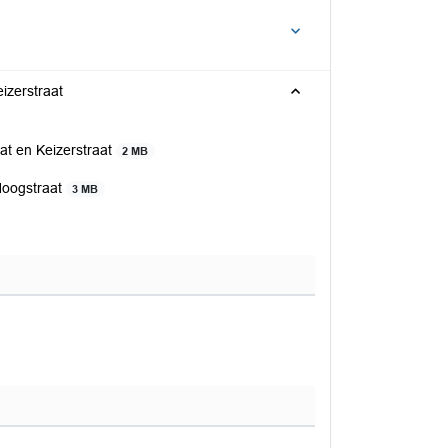
izerstraat
at en Keizerstraat
2 MB
 Hoogstraat
3 MB