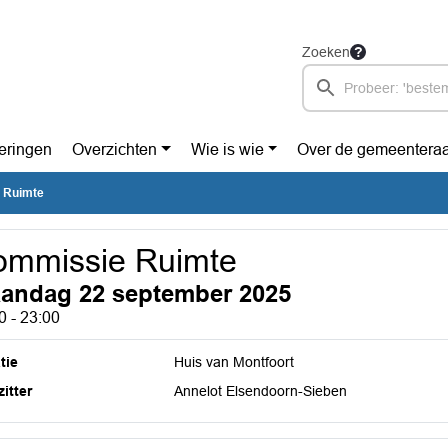
Zoeken
eringen
Overzichten
Wie is wie
Over de gemeentera
 Ruimte
ommissie Ruimte
andag 22 september 2025
0 - 23:00
tie
Huis van Montfoort
itter
Annelot Elsendoorn-Sieben