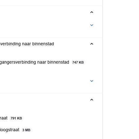
sverbinding naar binnenstad
tgangersverbinding naar binnenstad
747 KB
traat
791 KB
 Hoogstraat
3 MB