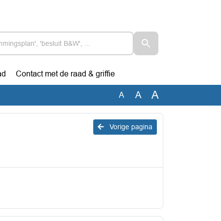
ad
Contact met de raad & griffie
A
A
A
Vorige pagina