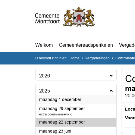
Ga naar de inhoud van deze pagina
Ga naar het zoeken
Ga naar het menu
Welkom
Gemeenteraadsperikelen
Vergad
U bevindt zich hier:
Home
Vergaderingen
Commissie
2026
C
ma
2025
20:0
2025
maandag 1 december
2025
maandag 29 september
Loca
extra commissieavond
Voorz
2025
maandag 22 september
2025
maandag 23 juni