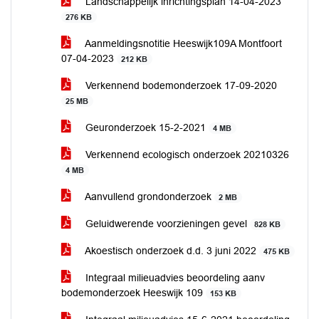
Landschappelijk inrichtingsplan 14-04-2023
276 KB
Aanmeldingsnotitie Heeswijk109A Montfoort
07-04-2023
212 KB
Verkennend bodemonderzoek 17-09-2020
25 MB
Geuronderzoek 15-2-2021
4 MB
Verkennend ecologisch onderzoek 20210326
4 MB
Aanvullend grondonderzoek
2 MB
Geluidwerende voorzieningen gevel
828 KB
Akoestisch onderzoek d.d. 3 juni 2022
475 KB
Integraal milieuadvies beoordeling aanv
bodemonderzoek Heeswijk 109
153 KB