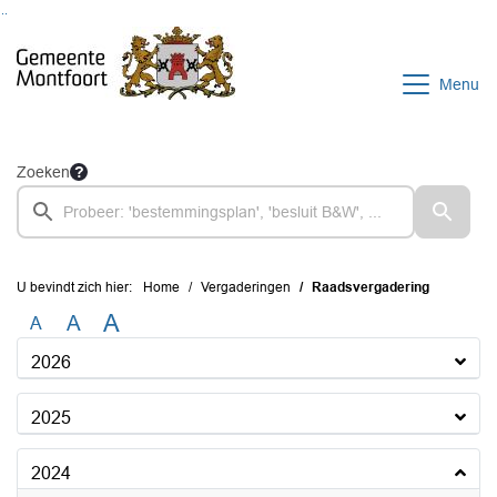
Ga naar de inhoud van deze pagina
Ga naar het zoeken
Ga naar het menu
Menu
Zoeken
U bevindt zich hier:
Home
Vergaderingen
Raadsvergadering
A
A
A
2026
2025
2024