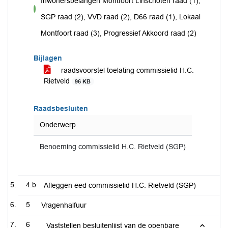
Inwonersbelangen Montfoort Linschoten raad (1),
voor
SGP raad (2), VVD raad (2), D66 raad (1), Lokaal
Montfoort raad (3), Progressief Akkoord raad (2)
Bijlagen
raadsvoorstel toelating commissielid H.C.
Rietveld
96 KB
Raadsbesluiten
Onderwerp
Benoeming commissielid H.C. Rietveld (SGP)
4.b
Afleggen eed commissielid H.C. Rietveld (SGP)
5
Vragenhalfuur
6
Vaststellen besluitenlijst van de openbare