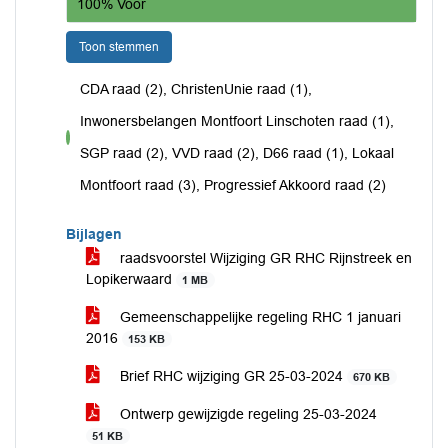
100% Voor
Toon stemmen
CDA raad (2), ChristenUnie raad (1),
Inwonersbelangen Montfoort Linschoten raad (1),
voor
SGP raad (2), VVD raad (2), D66 raad (1), Lokaal
Montfoort raad (3), Progressief Akkoord raad (2)
Bijlagen
raadsvoorstel Wijziging GR RHC Rijnstreek en
Lopikerwaard
1 MB
Gemeenschappelijke regeling RHC 1 januari
2016
153 KB
Brief RHC wijziging GR 25-03-2024
670 KB
Ontwerp gewijzigde regeling 25-03-2024
51 KB