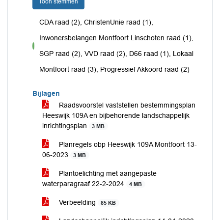
Toon stemmen
CDA raad (2), ChristenUnie raad (1),
Inwonersbelangen Montfoort Linschoten raad (1),
voor
SGP raad (2), VVD raad (2), D66 raad (1), Lokaal
Montfoort raad (3), Progressief Akkoord raad (2)
Bijlagen
Raadsvoorstel vaststellen bestemmingsplan
Heeswijk 109A en bijbehorende landschappelijk
inrichtingsplan
3 MB
Planregels obp Heeswijk 109A Montfoort 13-
06-2023
3 MB
Plantoelichting met aangepaste
waterparagraaf 22-2-2024
4 MB
Verbeelding
85 KB