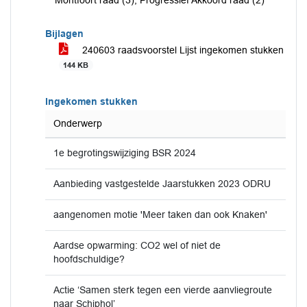
Montfoort raad (3), Progressief Akkoord raad (2)
Bijlagen
240603 raadsvoorstel Lijst ingekomen stukken
144 KB
Ingekomen stukken
Onderwerp
1e begrotingswijziging BSR 2024
Aanbieding vastgestelde Jaarstukken 2023 ODRU
aangenomen motie 'Meer taken dan ook Knaken'
Aardse opwarming: CO2 wel of niet de
hoofdschuldige?
Actie ‘Samen sterk tegen een vierde aanvliegroute
naar Schiphol’