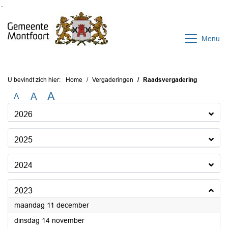
Ga naar de inhoud van deze pagina
Ga naar het zoeken
Ga naar het menu
Menu
U bevindt zich hier:
Home
Vergaderingen
Raadsvergadering
A
A
A
2026
2025
2024
2023
2023
maandag 11 december
2023
dinsdag 14 november