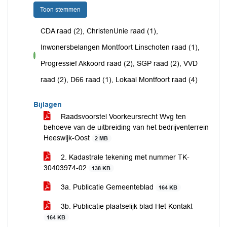
Toon stemmen
CDA raad (2), ChristenUnie raad (1),
Inwonersbelangen Montfoort Linschoten raad (1),
voor
Progressief Akkoord raad (2), SGP raad (2), VVD
raad (2), D66 raad (1), Lokaal Montfoort raad (4)
Bijlagen
Raadsvoorstel Voorkeursrecht Wvg ten
behoeve van de uitbreiding van het bedrijventerrein
Heeswijk-Oost
2 MB
2. Kadastrale tekening met nummer TK-
30403974-02
138 KB
3a. Publicatie Gemeenteblad
164 KB
3b. Publicatie plaatselijk blad Het Kontakt
164 KB