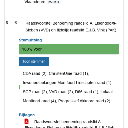
Vlaanderen
259 KB
6
Raadsvoorstel Benoeming raadslid A. Elsendoorn-
Sieben (VVD) en tijdelijk raadslid E.J.B. Vink (PAK)
Stemuitslag
100% Voor
Toon stemmen
CDA raad (2), ChristenUnie raad (1),
Inwonersbelangen Montfoort Linschoten raad (1),
voor
SGP raad (2), VVD raad (2), D66 raad (1), Lokaal
Montfoort raad (4), Progressief Akkoord raad (2)
Bijlagen
Raadsvoorstel benoeming raadslid A.
Elsendoorn-Sieben en tijdelijk raadslid E.J.B. Vink