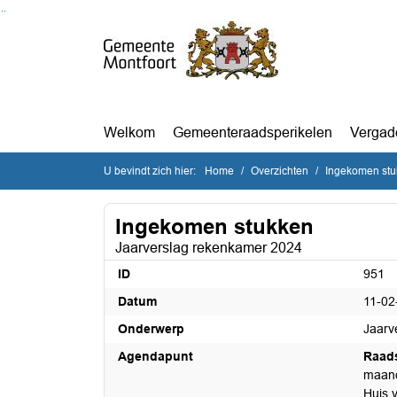
Ga naar de inhoud van deze pagina
Ga naar het zoeken
Ga naar het menu
Welkom
Gemeenteraadsperikelen
Vergad
U bevindt zich hier:
Home
Overzichten
Ingekomen st
Ingekomen stukken
Jaarverslag rekenkamer 2024
ID
951
Datum
11-02
Onderwerp
Jaarv
Agendapunt
Raad
maand
Huis 