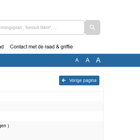
ad
Contact met de raad & griffie
A
A
A
Vorige pagina
gen )